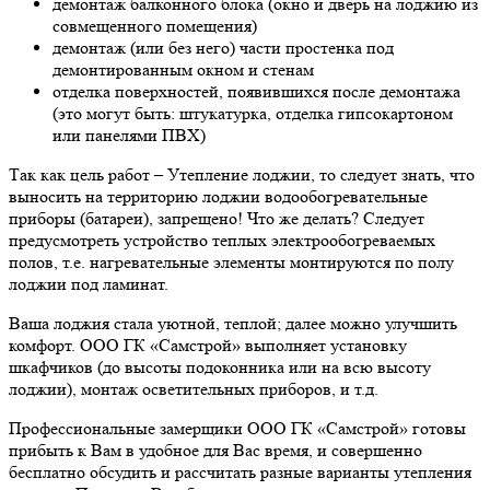
демонтаж балконного блока (окно и дверь на лоджию из
совмещенного помещения)
демонтаж (или без него) части простенка под
демонтированным окном и стенам
отделка поверхностей, появившихся после демонтажа
(это могут быть: штукатурка, отделка гипсокартоном
или панелями ПВХ)
Так как цель работ – Утепление лоджии, то следует знать, что
выносить на территорию лоджии водообогревательные
приборы (батареи), запрещено! Что же делать? Следует
предусмотреть устройство теплых электрообогреваемых
полов, т.е. нагревательные элементы монтируются по полу
лоджии под ламинат.
Ваша лоджия стала уютной, теплой; далее можно улучшить
комфорт. ООО ГК «Самстрой» выполняет установку
шкафчиков (до высоты подоконника или на всю высоту
лоджии), монтаж осветительных приборов, и т.д.
Профессиональные замерщики ООО ГК «Самстрой» готовы
прибыть к Вам в удобное для Вас время, и совершенно
бесплатно обсудить и рассчитать разные варианты утепления