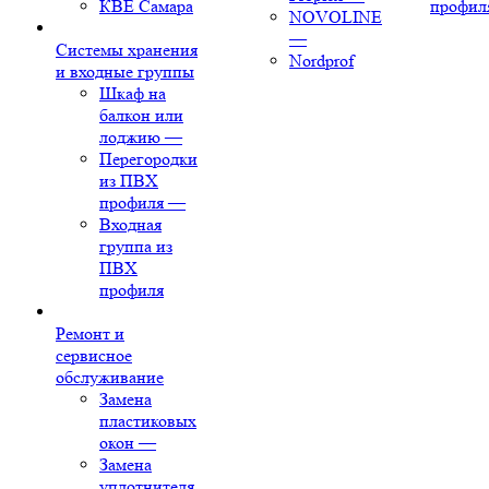
КВЕ Самара
профил
NOVOLINE
—
Системы хранения
Nordprof
и входные группы
Шкаф на
балкон или
лоджию
—
Перегородки
из ПВХ
профиля
—
Входная
группа из
ПВХ
профиля
Ремонт и
сервисное
обслуживание
Замена
пластиковых
окон
—
Замена
уплотнителя