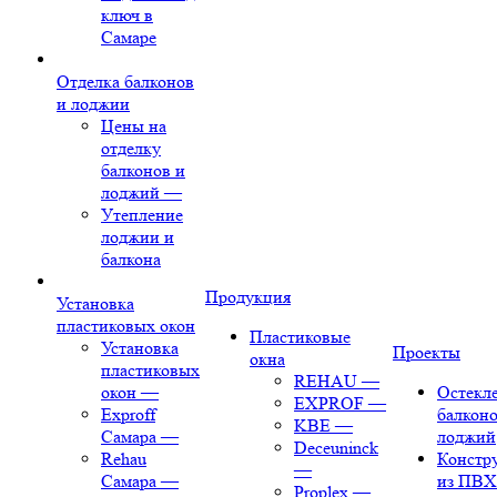
ключ в
Самаре
Отделка балконов
и лоджии
Цены на
отделку
балконов и
лоджий
—
Утепление
лоджии и
балкона
Продукция
Установка
пластиковых окон
Пластиковые
Установка
Проекты
окна
пластиковых
REHAU
—
окон
—
Остекл
EXPROF
—
Exproff
балконо
KBE
—
Самара
—
лоджий
Deceuninck
Rehau
Констр
—
Самара
—
из ПВХ
Proplex
—