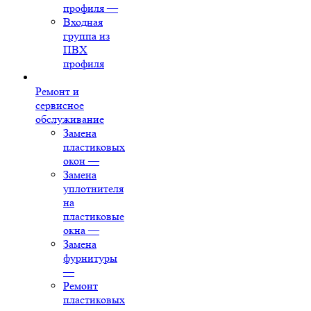
профиля
—
Входная
группа из
ПВХ
профиля
Ремонт и
сервисное
обслуживание
Замена
пластиковых
окон
—
Замена
уплотнителя
на
пластиковые
окна
—
Замена
фурнитуры
—
Ремонт
пластиковых