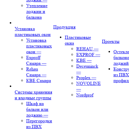
Утепление
лоджии и
балкона
Продукция
Установка
пластиковых окон
Пластиковые
Установка
Проекты
окна
пластиковых
REHAU
—
окон
—
Остекл
EXPROF
—
Exproff
балконо
KBE
—
Самара
—
лоджий
Deceuninck
Rehau
Констр
—
Самара
—
из ПВХ
Proplex
—
КВЕ Самара
профил
NOVOLINE
—
Системы хранения
Nordprof
и входные группы
Шкаф на
балкон или
лоджию
—
Перегородки
из ПВХ