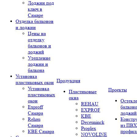
Лоджии под
ключ в
Самаре
Отделка балконов
и лоджии
Цены на
отделку
балконов и
лоджий
Утепление
лоджии и
балкона
Установка
Продукция
пластиковых окон
Установка
Проекты
Пластиковые
пластиковых
окна
окон
Остекл
REHAU
Exproff
балконо
EXPROF
Самара
лоджий
KBE
Rehau
Констр
Deceuninck
Самара
из ПВХ
Proplex
КВЕ Самара
профил
NOVOLINE