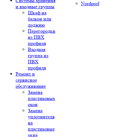
Системы хранения
Nordprof
и входные группы
Шкаф на
балкон или
лоджию
Перегородки
из ПВХ
профиля
Входная
группа из
ПВХ
профиля
Ремонт и
сервисное
обслуживание
Замена
пластиковых
окон
Замена
уплотнителя
на
пластиковые
окна