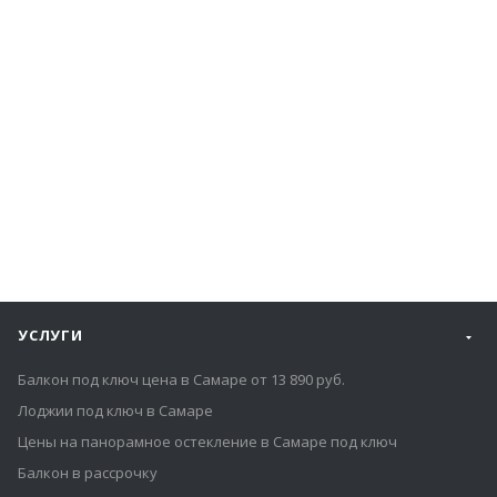
КОНСТРУКЦИИ ИЗ ПВХ ПРОФИЛЯ
Остекление входной группы
УСЛУГИ
Балкон под ключ цена в Самаре от 13 890 руб.
Лоджии под ключ в Самаре
Цены на панорамное остекление в Самаре под ключ
Балкон в рассрочку