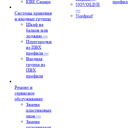
КВЕ Самара
профил
NOVOLINE
—
Системы хранения
Nordprof
и входные группы
Шкаф на
балкон или
лоджию
—
Перегородки
из ПВХ
профиля
—
Входная
группа из
ПВХ
профиля
Ремонт и
сервисное
обслуживание
Замена
пластиковых
окон
—
Замена
уплотнителя