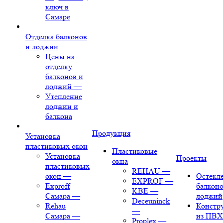
ключ в
Самаре
Отделка балконов
и лоджии
Цены на
отделку
балконов и
лоджий
—
Утепление
лоджии и
балкона
Продукция
Установка
пластиковых окон
Пластиковые
Установка
Проекты
окна
пластиковых
REHAU
—
окон
—
Остекл
EXPROF
—
Exproff
балконо
KBE
—
Самара
—
лоджий
Deceuninck
Rehau
Констр
—
Самара
—
из ПВХ
Proplex
—