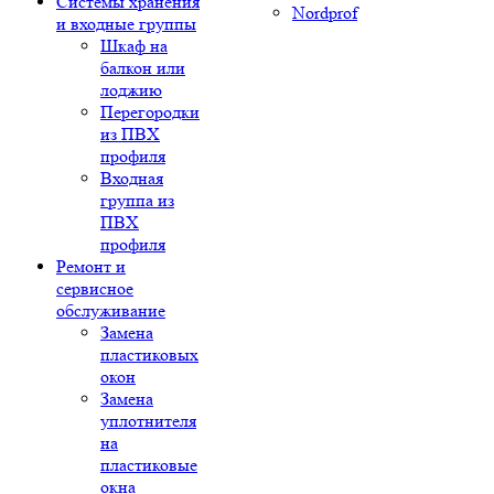
Системы хранения
Nordprof
и входные группы
Шкаф на
балкон или
лоджию
Перегородки
из ПВХ
профиля
Входная
группа из
ПВХ
профиля
Ремонт и
сервисное
обслуживание
Замена
пластиковых
окон
Замена
уплотнителя
на
пластиковые
окна