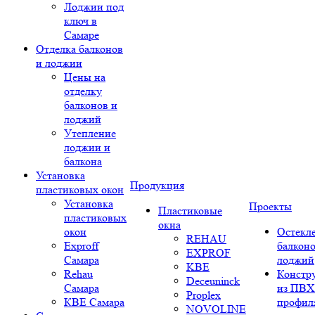
Лоджии под
ключ в
Самаре
Отделка балконов
и лоджии
Цены на
отделку
балконов и
лоджий
Утепление
лоджии и
балкона
Установка
Продукция
пластиковых окон
Установка
Проекты
Пластиковые
пластиковых
окна
окон
Остекл
REHAU
Exproff
балконо
EXPROF
Самара
лоджий
KBE
Rehau
Констр
Deceuninck
Самара
из ПВХ
Proplex
КВЕ Самара
профил
NOVOLINE