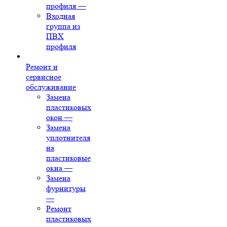
профиля
—
Входная
группа из
ПВХ
профиля
Ремонт и
сервисное
обслуживание
Замена
пластиковых
окон
—
Замена
уплотнителя
на
пластиковые
окна
—
Замена
фурнитуры
—
Ремонт
пластиковых