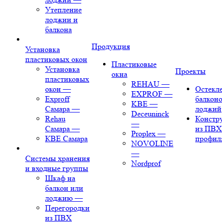
Утепление
лоджии и
балкона
Продукция
Установка
пластиковых окон
Пластиковые
Установка
Проекты
окна
пластиковых
REHAU
—
окон
—
Остекл
EXPROF
—
Exproff
балконо
KBE
—
Самара
—
лоджий
Deceuninck
Rehau
Констр
—
Самара
—
из ПВХ
Proplex
—
КВЕ Самара
профил
NOVOLINE
—
Системы хранения
Nordprof
и входные группы
Шкаф на
балкон или
лоджию
—
Перегородки
из ПВХ